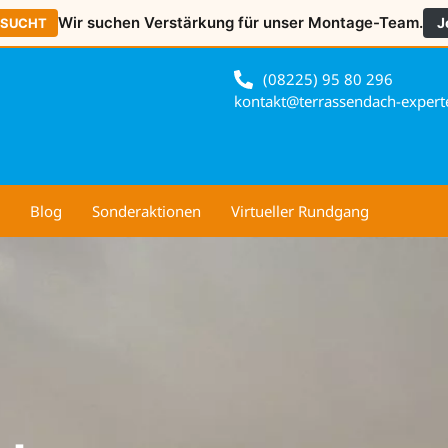
Wir suchen Verstärkung für unser Montage-Team.
J
ESUCHT
(08225) 95 80 296
kontakt@terrassendach-expert
Blog
Sonderaktionen
Virtueller Rundgang