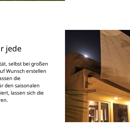
r jede
ät, selbst bei großen
Auf Wunsch erstellen
assen die
ür den saisonalen
ert, lassen sich die
ren.