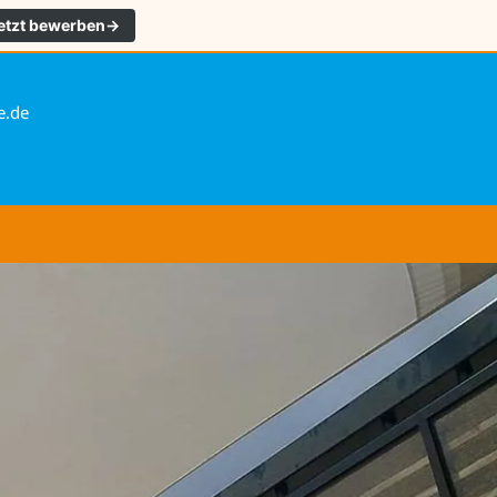
etzt bewerben
→
e.de