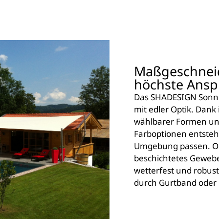
Maßgeschneid
höchste Ansp
Das SHADESIGN Sonne
mit edler Optik. Dank 
wählbarer Formen und 
Farboptionen entsteh
Umgebung passen. Ob 
beschichtetes Gewebe –
wetterfest und robust
durch Gurtband oder E