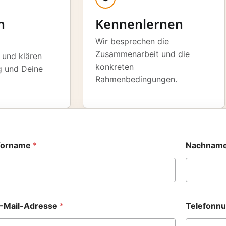
h
Kennenlernen
Wir besprechen die
Zusammenarbeit und die
 und klären
konkreten
g und Deine
Rahmenbedingungen.
orname
*
Nachnam
A
m
-Mail-Adresse
*
Telefon