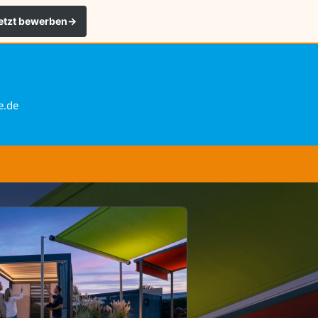
etzt bewerben
→
e.de