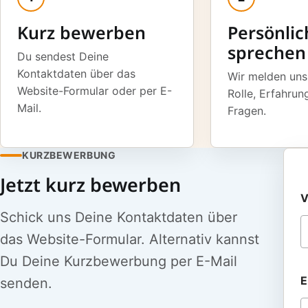
Kurz bewerben
Persönlic
sprechen
Du sendest Deine
Kontaktdaten über das
Wir melden uns
Website-Formular oder per E-
Rolle, Erfahrun
Mail.
Fragen.
KURZBEWERBUNG
Jetzt kurz bewerben
K
V
u
r
Schick uns Deine Kontaktdaten über
z
das Website-Formular. Alternativ kannst
e
Du Deine Kurzbewerbung per E-Mail
S
E
senden.
t
e