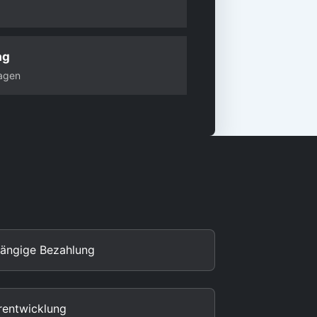
ag
agen
bhängige Bezahlung
rentwicklung