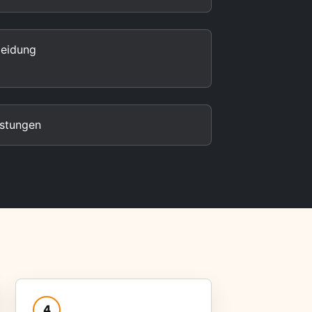
leidung
istungen
4