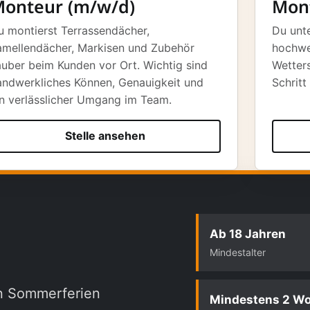
onteur (m/w/d)
Mont
u montierst Terrassendächer,
Du unt
amellendächer, Markisen und Zubehör
hochwe
auber beim Kunden vor Ort. Wichtig sind
Wetter
andwerkliches Können, Genauigkeit und
Schritt
in verlässlicher Umgang im Team.
Stelle ansehen
Ab 18 Jahren
Mindestalter
en Sommerferien
Mindestens 2 W