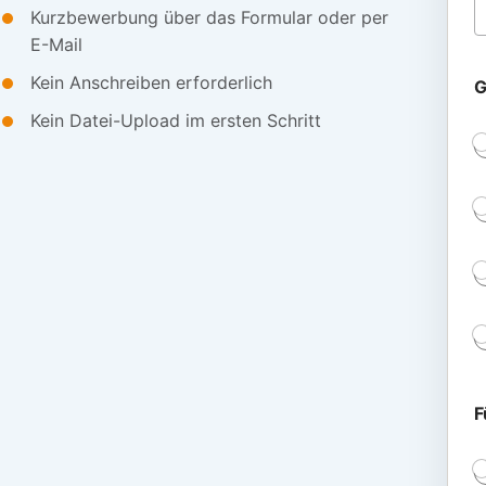
l
Kurzbewerbung über das Formular oder per
l
E-Mail
e
Kein Anschreiben erforderlich
G
Kein Datei-Upload im ersten Schritt
F