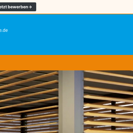
etzt bewerben
→
e.de