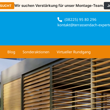
Wir suchen Verstärkung für unser Montage-Team.
J
ESUCHT
(08225) 95 80 296
kontakt@terrassendach-expert
Blog
Sonderaktionen
Virtueller Rundgang