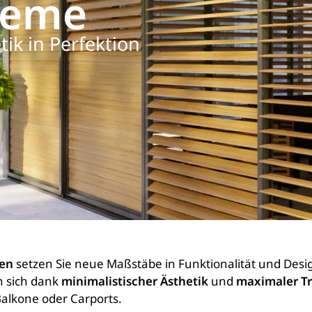
teme
ik in Perfektion
men
setzen Sie neue Maßstäbe in Funktionalität und Design
n sich dank
minimalistischer Ästhetik
und
maximaler T
Balkone oder Carports.