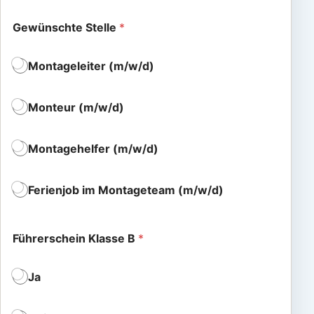
l
i
c
Gewünschte Stelle
*
h
e
Montageleiter (m/w/d)
r
F
ü
h
Monteur (m/w/d)
r
e
r
Montagehelfer (m/w/d)
s
c
h
Ferienjob im Montageteam (m/w/d)
e
i
n
Führerschein Klasse B
*
Ja