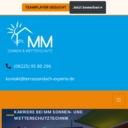
TEAMPLAYER GESUCHT
Jetzt bewerben
→
(08225) 95 80 296
kontakt@terrassendach-experte.de
KARRIERE BEI MM SONNEN- UND
WETTERSCHUTZTECHNIK