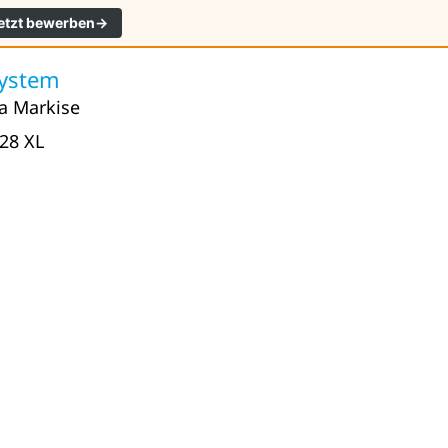
etzt bewerben
→
System
a Markise
128 XL